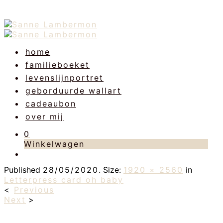
home
familieboeket
levenslijnportret
geborduurde wallart
cadeaubon
over mij
0
Winkelwagen
Published
28/05/2020
. Size:
1920 × 2560
in
Letterpress card oh baby
<
Previous
Next
>