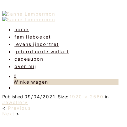
home
familieboeket
levenslijnportret
geborduurde wallart
cadeaubon
over mij
0
Winkelwagen
Published
09/04/2021
. Size:
1920 × 2560
in
Jewellery
<
Previous
Next
>